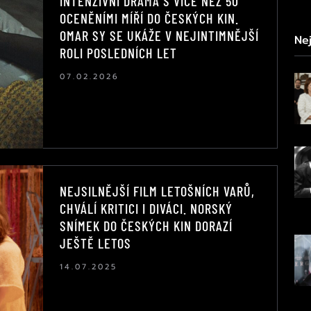
INTENZIVNÍ DRAMA S VÍCE NEŽ 50
OCENĚNÍMI MÍŘÍ DO ČESKÝCH KIN.
OMAR SY SE UKÁŽE V NEJINTIMNĚJŠÍ
Nej
ROLI POSLEDNÍCH LET
07.02.2026
NEJSILNĚJŠÍ FILM LETOŠNÍCH VARŮ,
CHVÁLÍ KRITICI I DIVÁCI. NORSKÝ
SNÍMEK DO ČESKÝCH KIN DORAZÍ
JEŠTĚ LETOS
14.07.2025