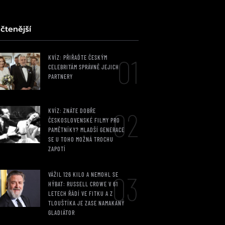
čtenější
01
KVÍZ: PŘIŘAĎTE ČESKÝM
CELEBRITÁM SPRÁVNĚ JEJICH
PARTNERY
02
KVÍZ: ZNÁTE DOBŘE
ČESKOSLOVENSKÉ FILMY PRO
PAMĚTNÍKY? MLADŠÍ GENERACE
SE U TOHO MOŽNÁ TROCHU
ZAPOTÍ
03
VÁŽIL 126 KILO A NEMOHL SE
HÝBAT: RUSSELL CROWE V 61
LETECH ŘÁDÍ VE FITKU A Z
TLOUŠTÍKA JE ZASE NAMAKANÝ
GLADIÁTOR