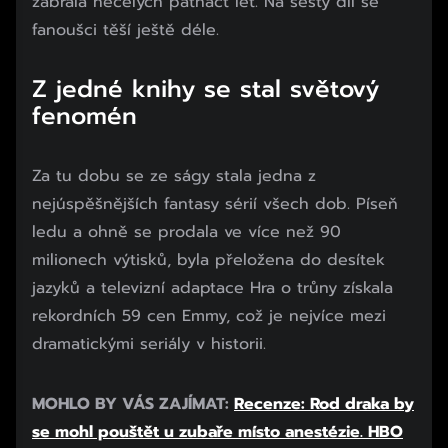
zabrala necelých patnáct let. Na šestý díl se
fanoušci těší ještě déle.
Z jedné knihy se stal světový
fenomén
Za tu dobu se ze ságy stala jedna z
nejúspěšnějších fantasy sérií všech dob. Píseň
ledu a ohně se prodala ve více než 90
milionech výtisků, byla přeložena do desítek
jazyků a televizní adaptace Hra o trůny získala
rekordních 59 cen Emmy, což je nejvíce mezi
dramatickými seriály v historii.
Začátek reklamy
MOHLO BY VÁS ZAJÍMAT:
Recenze: Rod draka by
Konec reklamy
se mohl pouštět u zubaře místo anestézie. HBO