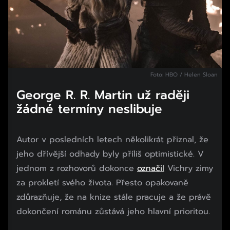
Foto: HBO / Helen Sloan
George R. R. Martin už raději
žádné termíny neslibuje
Autor v posledních letech několikrát přiznal, že
jeho dřívější odhady byly příliš optimistické. V
jednom z rozhovorů dokonce
označil
Vichry zimy
za prokletí svého života. Přesto opakovaně
zdůrazňuje, že na knize stále pracuje a že právě
dokončení románu zůstává jeho hlavní prioritou.