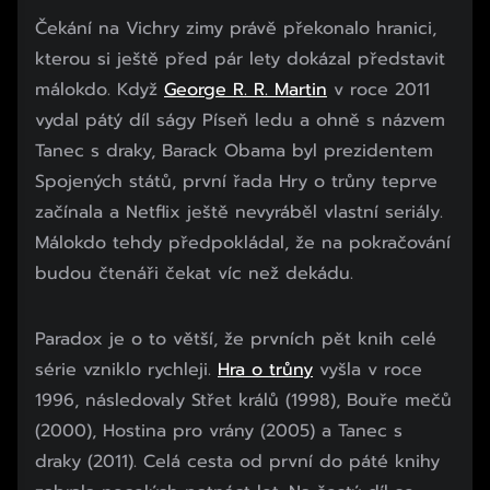
Čekání na Vichry zimy právě překonalo hranici,
kterou si ještě před pár lety dokázal představit
málokdo. Když
George R. R. Martin
v roce 2011
vydal pátý díl ságy Píseň ledu a ohně s názvem
Tanec s draky, Barack Obama byl prezidentem
Spojených států, první řada Hry o trůny teprve
začínala a Netflix ještě nevyráběl vlastní seriály.
Málokdo tehdy předpokládal, že na pokračování
budou čtenáři čekat víc než dekádu.
Paradox je o to větší, že prvních pět knih celé
série vzniklo rychleji.
Hra o trůny
vyšla v roce
1996, následovaly Střet králů (1998), Bouře mečů
(2000), Hostina pro vrány (2005) a Tanec s
draky (2011). Celá cesta od první do páté knihy