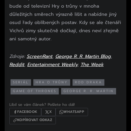
bude od televizní Hry o trůny v mnoha
důležitých směrech výrazně lišit a nabídne jiný
osud řady oblíbených postav. Kdy se ale čtenáři
Vichrů zimy skutečně dočkají, dnes neví zřejmě
ani samotný autor.
Zdroje:
ScreenRant
,
George R. R. Martin Blog
,
Reddit
,
Entertainment Weekly
,
The Week
SERIÁL
HRA O TRŮNY
ROD DRAKA
GAME OF THRONES
GEORGE R. R. MARTIN
Líbil se vám článek? Pošlete ho dál!
FACEBOOK
X
WHATSAPP
KOPÍROVAT ODKAZ