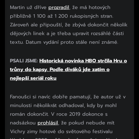
Martin už dříve
prozradil
, že má hotových
přibližně 1 100 až 1 200 rukopisných stran.
Zároveň ale připouští, že zbývá dokončit několik
dějových linek a je třeba upravit rozsáhlé části
textu. Datum vydání proto stále není známé.
PSALI JSME:
Historická novinka HBO strčila Hru o
trůny do kapsy. Podle diváků jde zatím o
nejlepší seriál roku
Fanoušci si navíc dobře pamatují, že autor už v
minulosti několikrát odhadoval, kdy by mohl
román dokončit. V roce 2019 dokonce s
nadsázkou
prohlásil
, že pokud nebude mít
Vichry zimy hotové do světového festivalu