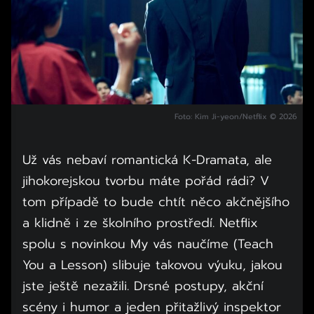
Foto: Kim Ji-yeon/Netflix © 2026
Už vás nebaví romantická K-Dramata, ale
jihokorejskou tvorbu máte pořád rádi? V
tom případě to bude chtít něco akčnějšího
a klidně i ze školního prostředí. Netflix
spolu s novinkou My vás naučíme (Teach
You a Lesson) slibuje takovou výuku, jakou
jste ještě nezažili. Drsné postupy, akční
scény i humor a jeden přitažlivý inspektor