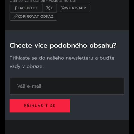
Líbil se vám článek? Pošlete ho dál!
FACEBOOK
X
WHATSAPP
KOPÍROVAT ODKAZ
Chcete více podobného obsahu?
Přihlaste se do našeho newsletteru a buďte
vždy v obraze:
PŘIHLÁSIT SE