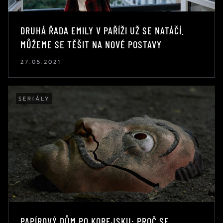
DRUHÁ ŘADA EMILY V PAŘÍŽI UŽ SE NATÁČÍ.
MŮŽEME SE TĚŠIT NA NOVÉ POSTAVY
27.05.2021
SERIÁLY
PAPÍROVÝ DŮM PO KOREJSKU: PROČ SE