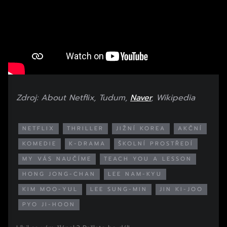
Zdroj: About Netflix, Tudum,
Naver
, Wikipedia
NETFLIX
THRILLER
JIŽNÍ KOREA
AKČNÍ
KOMEDIE
K-DRAMA
ŠKOLNÍ PROSTŘEDÍ
MY VÁS NAUČÍME
TEACH YOU A LESSON
HONG JONG-CHAN
LEE NAM-KYU
KIM MOO-YUL
LEE SUNG-MIN
JIN KI-JOO
PYO JI-HOON