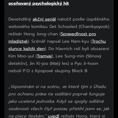
oceňovaný psychologický hit
Desetidílný
akční seriál
natočil podle úspěšného
webového komiksu Get Schooled (Chamkyoyook)
režisér Hong Jong-chan (
Spravedlnost pro
mladistvé
). Scénář napsal Lee Nam-kyu (
Trochu
slunce každý den
). Do hlavních rolí byli obsazeni
Kim Moo-yul (
Tramvaj
), Lee Sung-min (Stínový
detektiv), Jin Ki-joo (Malý les) a Pyo Ji-hoon
neboli P.O z Kpopové skupiny Block B.
Začátek reklamy
„Vzpomínám si na scénu, ve které tým z Úřadu
Konec reklamy
pro ochranu práva na vzdělání poprvé funguje
jako ucelená jednotka. Když se spojily odlišné
osobnosti všech čtyř postav, přistihl jsem se, jak
na place tleskám,“
uvedl
režisér Hong, který si